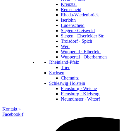
Kreuztal
Remscheid
Rheda-Wiedenbrück
Iserlohn
Lüdenscheid
Siegen · Geisweid
Siegen · Eiserfelder Str.
Troisdorf · Spich
Werl
Wuppertal · Elberfeld
Wuppertal · Oberbarmen
Rheinland-Pfalz
Trier
Sachsen
Chemnitz
Schleswig-Holstein
Flensburg · Weiche
Flensburg · Kielseng
Neumünster · Wittorf
Kontakt »
Facebook-f