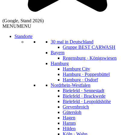
(Google, Stand 2026)
MENU
MENU
Standorte
30 mal in Deutschland
Gruppe BEST CARWASH
Bayern
Regensburg · Königswiesen
Hamburg
Hamburg City
Hamburg · Poppenbüttel
Hamburg · Osdorf
Nordrhein-Westfalen
Bielefeld · Sennestadt
Bielefeld · Brackwede
Bielefeld · Leopoldshöhe
Grevenbroich
Gütersloh
Hagen
Hamm
Hilden
Köln · Wahn