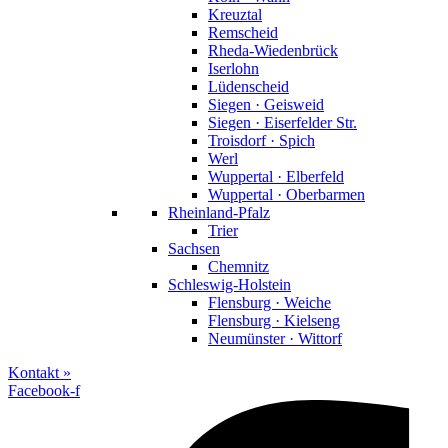
Kreuztal
Remscheid
Rheda-Wiedenbrück
Iserlohn
Lüdenscheid
Siegen · Geisweid
Siegen · Eiserfelder Str.
Troisdorf · Spich
Werl
Wuppertal · Elberfeld
Wuppertal · Oberbarmen
Rheinland-Pfalz
Trier
Sachsen
Chemnitz
Schleswig-Holstein
Flensburg · Weiche
Flensburg · Kielseng
Neumünster · Wittorf
Kontakt »
Facebook-f