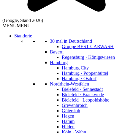
(Google, Stand 2026)
MENU
MENU
Standorte
30 mal in Deutschland
Gruppe BEST CARWASH
Bayern
Regensburg · Königswiesen
Hamburg
Hamburg City
Hamburg · Poppenbüttel
Hamburg · Osdorf
Nordrhein-Westfalen
Bielefeld · Sennestadt
Bielefeld · Brackwede
Bielefeld · Leopoldshöhe
Grevenbroich
Gütersloh
Hagen
Hamm
Hilden
Köln · Wahn