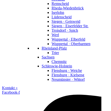
Remscheid
Rheda-Wiedenbrück
Iserlohn
Lüdenscheid
Siegen · Geisweid
Siegen · Eiserfelder Str.
Troisdorf · Spich
Werl
Wuppertal · Elberfeld
Wuppertal · Oberbarmen
Rheinland-Pfalz
Trier
Sachsen
Chemnitz
Schleswig-Holstein
Flensburg · Weiche
Flensburg · Kielseng
Neumünster · Wittorf
Kontakt »
Facebook-f