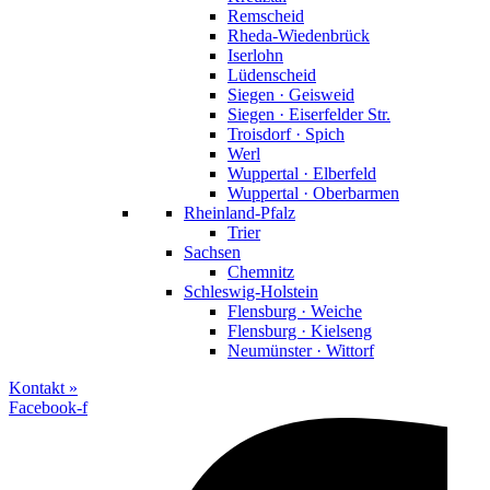
Remscheid
Rheda-Wiedenbrück
Iserlohn
Lüdenscheid
Siegen · Geisweid
Siegen · Eiserfelder Str.
Troisdorf · Spich
Werl
Wuppertal · Elberfeld
Wuppertal · Oberbarmen
Rheinland-Pfalz
Trier
Sachsen
Chemnitz
Schleswig-Holstein
Flensburg · Weiche
Flensburg · Kielseng
Neumünster · Wittorf
Kontakt »
Facebook-f