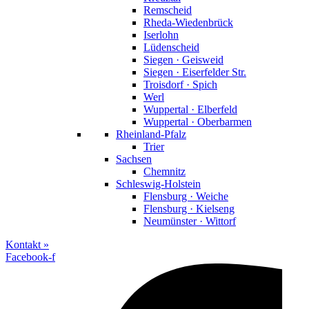
Remscheid
Rheda-Wiedenbrück
Iserlohn
Lüdenscheid
Siegen · Geisweid
Siegen · Eiserfelder Str.
Troisdorf · Spich
Werl
Wuppertal · Elberfeld
Wuppertal · Oberbarmen
Rheinland-Pfalz
Trier
Sachsen
Chemnitz
Schleswig-Holstein
Flensburg · Weiche
Flensburg · Kielseng
Neumünster · Wittorf
Kontakt »
Facebook-f