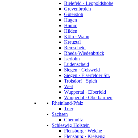
Bielefeld · Leopoldshöhe
Grevenbroich
Gütersloh
Hagen
Hamm
Hilden
Köln · Wahn
Kreuztal
Remscheid
Rheda-Wiedenbrück
Iserlohn
Lüdenscheid
Siegen · Geisweid
Siegen · Eiserfelder Str.
Troisdorf · Spich
Werl
Wuppertal · Elberfeld
Wuppertal · Oberbarmen
Rheinland-Pfalz
Trier
Sachsen
Chemnitz
Schleswig-Holstein
Flensburg · Weiche
Flensburg · Kielseng