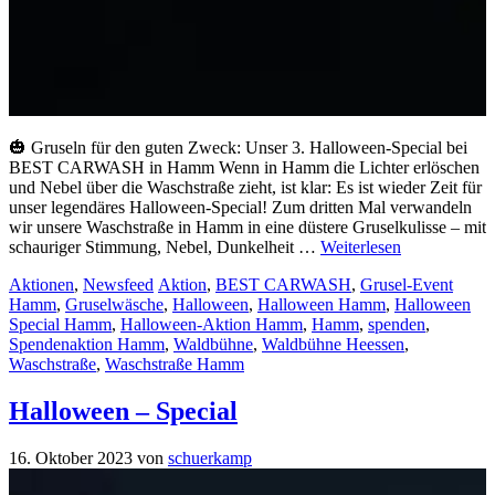
🎃 Gruseln für den guten Zweck: Unser 3. Halloween-Special bei
BEST CARWASH in Hamm Wenn in Hamm die Lichter erlöschen
und Nebel über die Waschstraße zieht, ist klar: Es ist wieder Zeit für
unser legendäres Halloween-Special! Zum dritten Mal verwandeln
wir unsere Waschstraße in Hamm in eine düstere Gruselkulisse – mit
schauriger Stimmung, Nebel, Dunkelheit …
Weiterlesen
Kategorien
Schlagwörter
Aktionen
,
Newsfeed
Aktion
,
BEST CARWASH
,
Grusel-Event
Hamm
,
Gruselwäsche
,
Halloween
,
Halloween Hamm
,
Halloween
Special Hamm
,
Halloween-Aktion Hamm
,
Hamm
,
spenden
,
Spendenaktion Hamm
,
Waldbühne
,
Waldbühne Heessen
,
Waschstraße
,
Waschstraße Hamm
Halloween – Special
16. Oktober 2023
von
schuerkamp