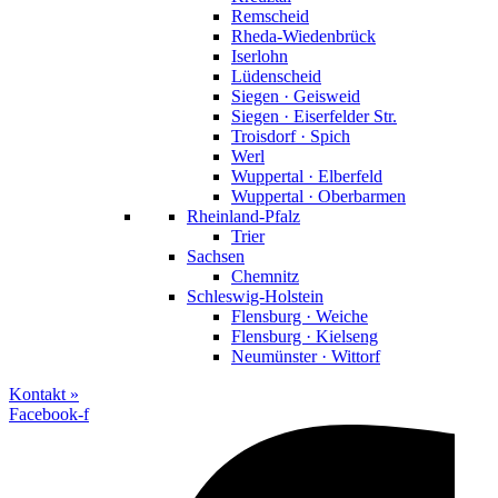
Remscheid
Rheda-Wiedenbrück
Iserlohn
Lüdenscheid
Siegen · Geisweid
Siegen · Eiserfelder Str.
Troisdorf · Spich
Werl
Wuppertal · Elberfeld
Wuppertal · Oberbarmen
Rheinland-Pfalz
Trier
Sachsen
Chemnitz
Schleswig-Holstein
Flensburg · Weiche
Flensburg · Kielseng
Neumünster · Wittorf
Kontakt »
Facebook-f